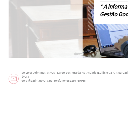
* A informa
Gestão Doc
Serviços Administrativos | Largo Senhora da Natividade (Edifício da Antiga Cade
Évora
geral@sadm.uevora.pt | telefone +351 266 760 966