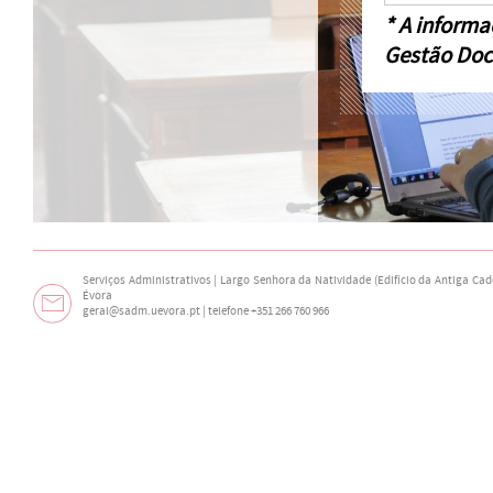
* A informa
Gestão Doc
Serviços Administrativos | Largo Senhora da Natividade (Edifício da Antiga Cade
Évora
geral@sadm.uevora.pt | telefone +351 266 760 966