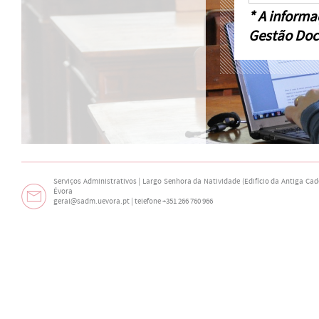
* A informa
Gestão Doc
Serviços Administrativos | Largo Senhora da Natividade (Edifício da Antiga Cade
Évora
geral@sadm.uevora.pt | telefone +351 266 760 966