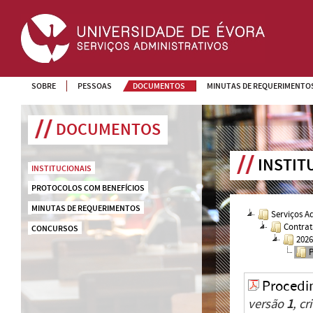
SOBRE
PESSOAS
DOCUMENTOS
MINUTAS DE REQUERIMENTO
DOCUMENTOS
INSTIT
INSTITUCIONAIS
PROTOCOLOS COM BENEFÍCIOS
MINUTAS DE REQUERIMENTOS
Serviços A
Contrat
CONCURSOS
202
Procedi
versão
1
, c