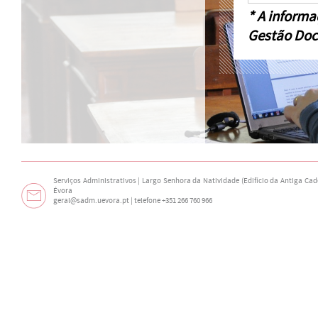
* A informa
Gestão Doc
Serviços Administrativos | Largo Senhora da Natividade (Edifício da Antiga Cade
Évora
geral@sadm.uevora.pt | telefone +351 266 760 966