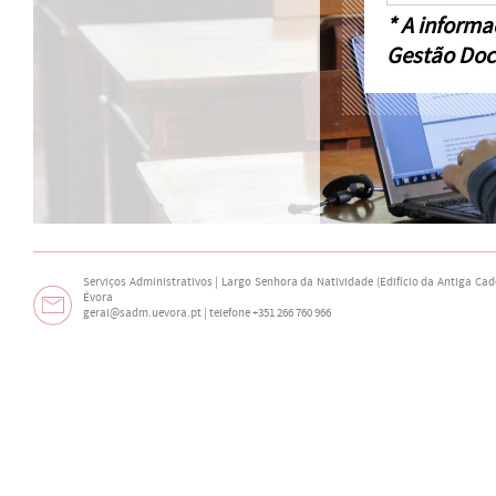
* A informa
Gestão Doc
Serviços Administrativos | Largo Senhora da Natividade (Edifício da Antiga Cade
Évora
geral@sadm.uevora.pt | telefone +351 266 760 966