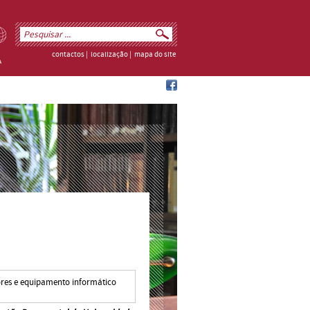
contactos
|
localização
|
mapa do site
res e equipamento informático