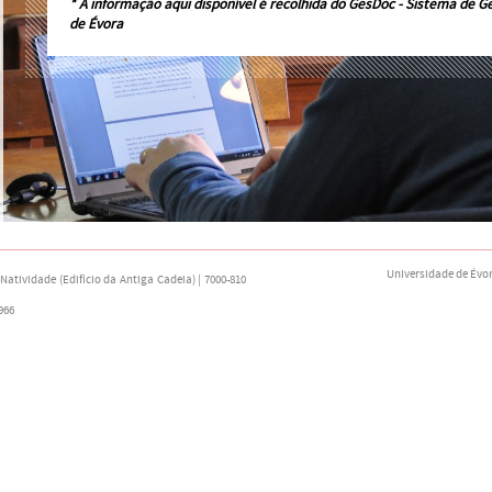
* A informação aqui disponível é recolhida do
GesDoc - Sistema de G
de Évora
Universidade de Évo
atividade (Edifício da Antiga Cadeia) | 7000-810
966