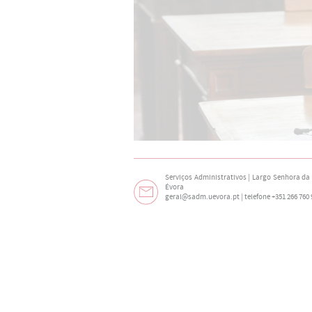
Serviços Administrativos | Largo Senhora da N
Évora
geral@sadm.uevora.pt | telefone +351 266 760 