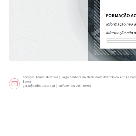
FORMAÇÃO A
Informação não di
Informação não di
Serviços Administrativos | Largo Senhora da Natividade (Edifício da Antiga Cade
Évora
geral@sadm.uevora.pt | telefone +351 266 760 966