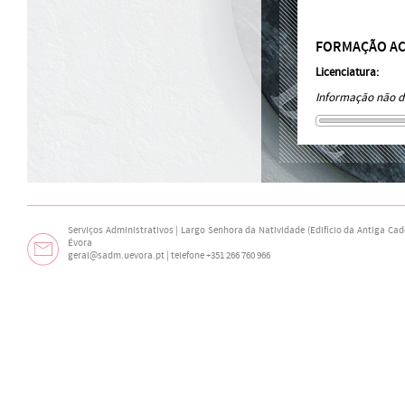
FORMAÇÃO A
Licenciatura:
Informação não di
Serviços Administrativos | Largo Senhora da Natividade (Edifício da Antiga Cade
Évora
geral@sadm.uevora.pt | telefone +351 266 760 966