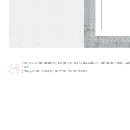
Serviços Administrativos | Largo Senhora da Natividade (Edifício da Antiga Cade
Évora
geral@sadm.uevora.pt | telefone +351 266 760 966