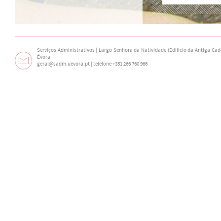
Serviços Administrativos | Largo Senhora da Natividade (Edifício da Antiga Cade
Évora
geral@sadm.uevora.pt | telefone +351 266 760 966