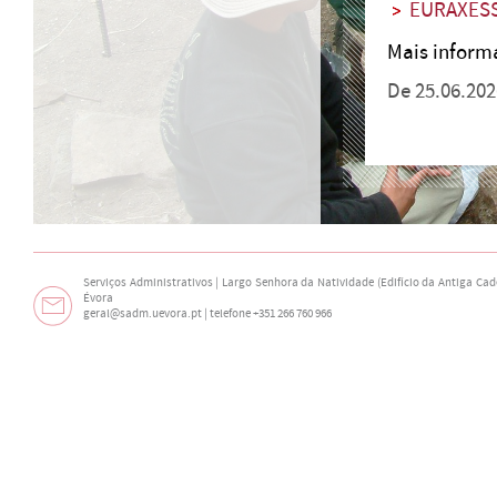
EURAXES
Mais infor
De 25.06.202
Serviços Administrativos | Largo Senhora da Natividade (Edifício da Antiga Cade
Évora
geral@sadm.uevora.pt | telefone +351 266 760 966