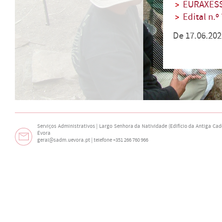
EURAXES
Edital n.º
De 17.06.202
Serviços Administrativos | Largo Senhora da Natividade (Edifício da Antiga Cade
Évora
geral@sadm.uevora.pt | telefone +351 266 760 966