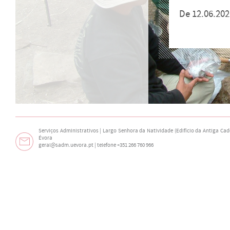
De 12.06.202
Serviços Administrativos | Largo Senhora da Natividade (Edifício da Antiga Cade
Évora
geral@sadm.uevora.pt | telefone +351 266 760 966