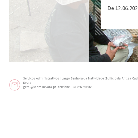
De 12.06.202
Serviços Administrativos | Largo Senhora da Natividade (Edifício da Antiga Cade
Évora
geral@sadm.uevora.pt | telefone +351 266 760 966