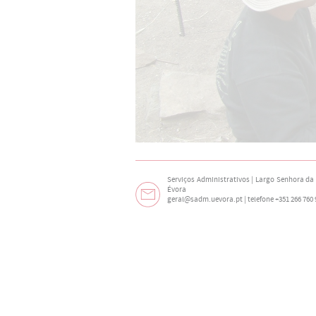
Serviços Administrativos | Largo Senhora da N
Évora
geral@sadm.uevora.pt | telefone +351 266 760 