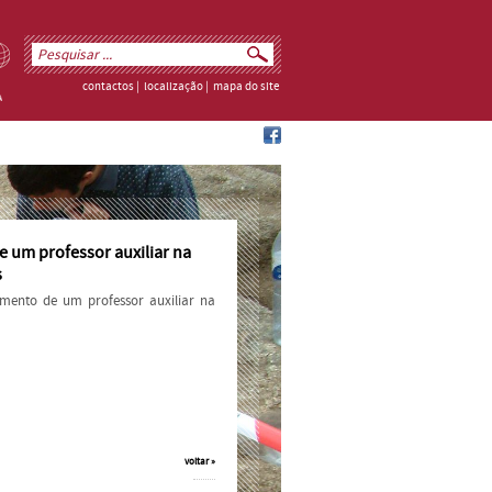
contactos
|
localização
|
mapa do site
 um professor auxiliar na
s
amento de um professor auxiliar na
voltar »