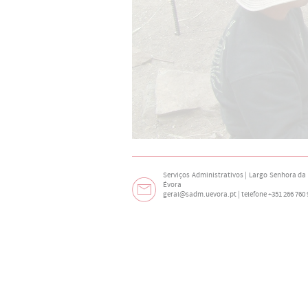
Serviços Administrativos | Largo Senhora da N
Évora
geral@sadm.uevora.pt | telefone +351 266 760 