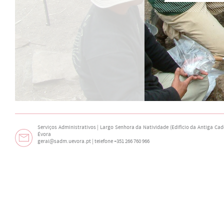
Serviços Administrativos | Largo Senhora da Natividade (Edifício da Antiga Cade
Évora
geral@sadm.uevora.pt | telefone +351 266 760 966