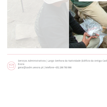
Serviços Administrativos | Largo Senhora da Natividade (Edifício da Antiga Cade
Évora
geral@sadm.uevora.pt | telefone +351 266 760 966