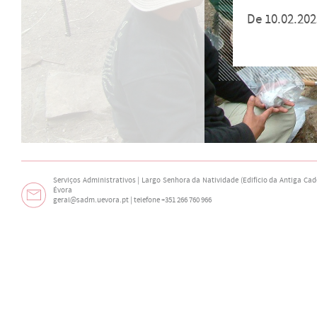
De 10.02.202
Serviços Administrativos | Largo Senhora da Natividade (Edifício da Antiga Cade
Évora
geral@sadm.uevora.pt | telefone +351 266 760 966