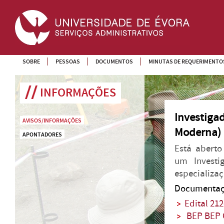
SOBRE
PESSOAS
DOCUMENTOS
MINUTAS DE REQUERIMENTO
INFORMAÇÕES
Investigad
AVISOS/INFORMAÇÕES
Moderna)
APONTADORES
Está aberto
um Investi
especializa
Documentaç
Edital 21
BEP BEP 