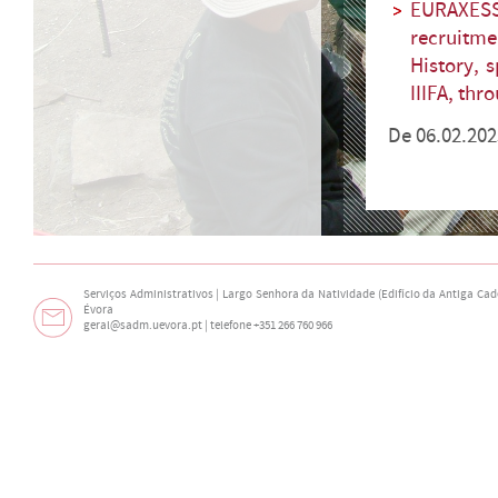
EURAXES
recruitme
History, 
IIIFA, th
De 06.02.202
Serviços Administrativos | Largo Senhora da Natividade (Edifício da Antiga Cade
Évora
geral@sadm.uevora.pt | telefone +351 266 760 966