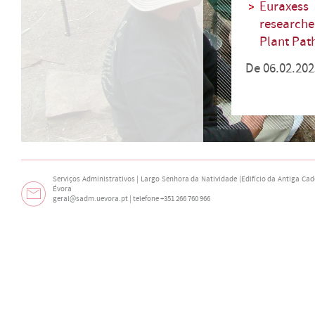
Euraxess
researche
Plant Pa
De 06.02.202
Serviços Administrativos | Largo Senhora da Natividade (Edifício da Antiga Cade
Évora
geral@sadm.uevora.pt | telefone +351 266 760 966