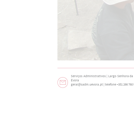
Serviços Administrativos | Largo Senhora da N
Évora
geral@sadm.uevora.pt | telefone +351 266 760 