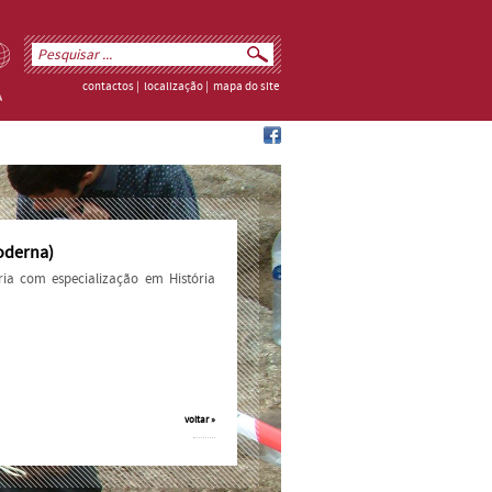
contactos
|
localização
|
mapa do site
Moderna)
ória com especialização em História
voltar »