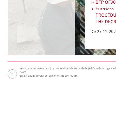
BEP OE20
Euraxes
PROCEDU
THE DECR
De 27.12.202
Serviços Administrativos | Largo Senhora da Natividade (Edifício da Antiga Cade
Évora
geral@sadm.uevora.pt | telefone +351 266 760 966