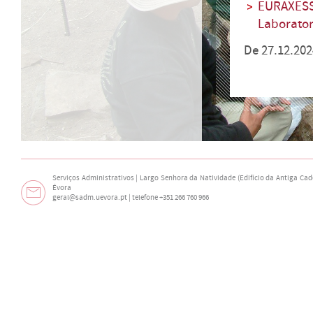
EURAXESS 
Laborato
De 27.12.202
Serviços Administrativos | Largo Senhora da Natividade (Edifício da Antiga Cade
Évora
geral@sadm.uevora.pt | telefone +351 266 760 966