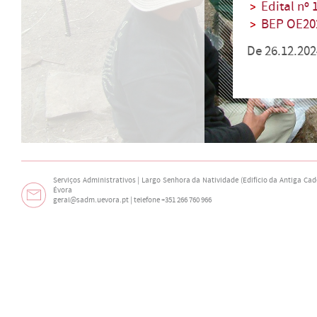
Edital nº
BEP OE20
De 26.12.202
Serviços Administrativos | Largo Senhora da Natividade (Edifício da Antiga Cade
Évora
geral@sadm.uevora.pt | telefone +351 266 760 966