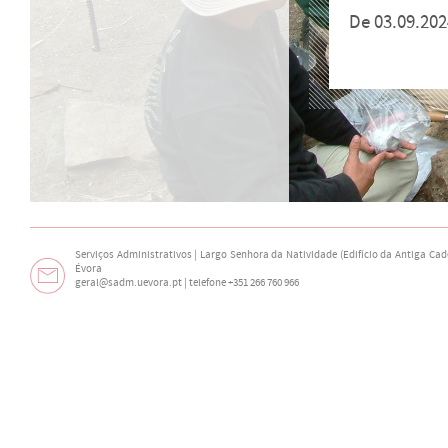
De 03.09.202
Serviços Administrativos | Largo Senhora da Natividade (Edifício da Antiga Cade
Évora
geral@sadm.uevora.pt | telefone +351 266 760 966