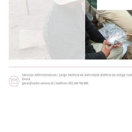
Serviços Administrativos | Largo Senhora da Natividade (Edifício da Antiga Cade
Évora
geral@sadm.uevora.pt | telefone +351 266 760 966