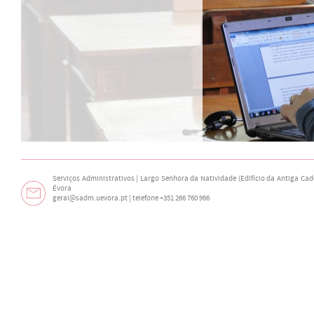
Serviços Administrativos | Largo Senhora da Natividade (Edifício da Antiga Cade
Évora
geral@sadm.uevora.pt | telefone +351 266 760 966