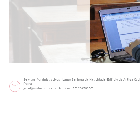
Serviços Administrativos | Largo Senhora da Natividade (Edifício da Antiga Cade
Évora
geral@sadm.uevora.pt | telefone +351 266 760 966